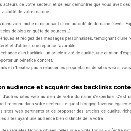
es acteurs de votre secteur et de leur démontrer que vous avez des 
visibilité de votre marque.
ts dans votre niche et disposant d’une autorité de domaine élevée. E
rticles de blog en quête de sources…).
nériques et rédigez des messages personnalisés, témoignant d’une r
térêt et d’obtenir une réponse favorable.
change d’un backlink : un article invité de qualité, une citation d’ex
pporter un bénéfice concret.
ils et n’hésitez pas à relancer les propriétaires de sites web si vou
 son audience et acquérir des backlinks cont
ur d’autres sites web au sein de votre domaine d’expertise. C’est u
pert reconnu dans votre secteur. Le guest blogging favorise égalem
es sites web pertinents et de proposer des articles de qualité, rich
 les sites ayant une audience bien distincte de la vôtre.
z des requêtes Google ciblées, telles que « write for us » + [votre ni