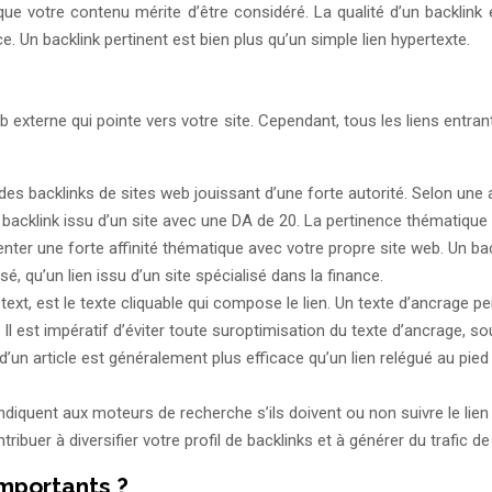
e votre contenu mérite d’être considéré. La qualité d’un backlink es
e. Un backlink pertinent est bien plus qu’un simple lien hypertexte.
b externe qui pointe vers votre site. Cependant, tous les liens entran
ir des backlinks de sites web jouissant d’une forte autorité. Selon un
n backlink issu d’un site avec une DA de 20. La pertinence thématique
nter une forte affinité thématique avec votre propre site web. Un bac
, qu’un lien issu d’un site spécialisé dans la finance.
ext, est le texte cliquable qui compose le lien. Un texte d’ancrage pe
Il est impératif d’éviter toute suroptimisation du texte d’ancrage, s
d’un article est généralement plus efficace qu’un lien relégué au pied 
indiquent aux moteurs de recherche s’ils doivent ou non suivre le lien e
ibuer à diversifier votre profil de backlinks et à générer du trafic de
importants ?