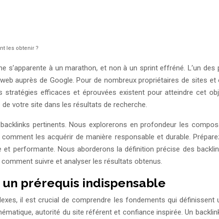
t les obtenir ?
 s’apparente à un marathon, et non à un sprint effréné. L’un des pi
site web auprès de Google. Pour de nombreux propriétaires de sites e
stratégies efficaces et éprouvées existent pour atteindre cet obje
de votre site dans les résultats de recherche.
backlinks pertinents. Nous explorerons en profondeur les composan
, comment les acquérir de manière responsable et durable. Préparez
e et performante. Nous aborderons la définition précise des backlin
et comment suivre et analyser les résultats obtenus.
: un prérequis indispensable
es, il est crucial de comprendre les fondements qui définissent un 
 thématique, autorité du site référent et confiance inspirée. Un back