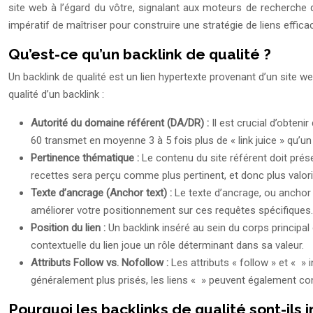
site web à l’égard du vôtre, signalant aux moteurs de recherche qu
impératif de maîtriser pour construire une stratégie de liens efficac
Qu’est-ce qu’un backlink de qualité ?
Un backlink de qualité est un lien hypertexte provenant d’un site we
qualité d’un backlink :
Autorité du domaine référent (DA/DR) :
Il est crucial d’obten
60 transmet en moyenne 3 à 5 fois plus de « link juice » qu’u
Pertinence thématique :
Le contenu du site référent doit prése
recettes sera perçu comme plus pertinent, et donc plus valorisé
Texte d’ancrage (Anchor text) :
Le texte d’ancrage, ou anchor t
améliorer votre positionnement sur ces requêtes spécifiques. 
Position du lien :
Un backlink inséré au sein du corps principal 
contextuelle du lien joue un rôle déterminant dans sa valeur.
Attributs Follow vs. Nofollow :
Les attributs « follow » et « » 
généralement plus prisés, les liens « » peuvent également contr
Pourquoi les backlinks de qualité sont-ils 