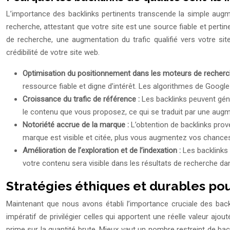
L’importance des backlinks pertinents transcende la simple augm
recherche, attestant que votre site est une source fiable et pert
de recherche, une augmentation du trafic qualifié vers votre si
crédibilité de votre site web.
Optimisation du positionnement dans les moteurs de recherc
ressource fiable et digne d’intérêt. Les algorithmes de Google
Croissance du trafic de référence :
Les backlinks peuvent géné
le contenu que vous proposez, ce qui se traduit par une augm
Notoriété accrue de la marque :
L’obtention de backlinks prov
marque est visible et citée, plus vous augmentez vos chances
Amélioration de l’exploration et de l’indexation :
Les backlinks 
votre contenu sera visible dans les résultats de recherche da
Stratégies éthiques et durables pou
Maintenant que nous avons établi l’importance cruciale des backl
impératif de privilégier celles qui apportent une réelle valeur aj
prime sur la quantité brute. Mieux vaut un nombre restreint de backl