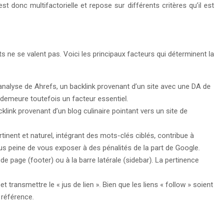
t donc multifactorielle et repose sur différents critères qu’il est
ts ne se valent pas. Voici les principaux facteurs qui déterminent la
e analyse de Ahrefs, un backlink provenant d’un site avec une DA de
 demeure toutefois un facteur essentiel.
klink provenant d’un blog culinaire pointant vers un site de
rtinent et naturel, intégrant des mots-clés ciblés, contribue à
ous peine de vous exposer à des pénalités de la part de Google.
de page (footer) ou à la barre latérale (sidebar). La pertinence
t transmettre le « jus de lien ». Bien que les liens « follow » soient
 référence.