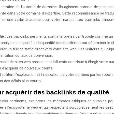
entation de l’autorité de domaine. Ils agissent comme de puissant
inente dans votre domaine d’expertise. Cette reconnaissance se tradu
te et une visibilité accrue pour votre marque. Les backlinks s’ins
he :
Les backlinks pertinents sont interprétés par Google comme un 
 analysent la qualité et la quantité des backlinks pour déterminer le
rer un flux de trafic direct vers votre site web. Les visiteurs qui cl
entation du taux de conversion.
enant de sites web reconnus et influents contribue à élargir votre aud
 d’acquérir de nouveaux clients.
facilitent l’exploration et l’indexation de votre contenu par les robo
ns des délais plus courts.
r acquérir des backlinks de qualité
inks pertinents, explorons les méthodes éthiques et durables pour l
outée à l’écosystème web et qui respectent scrupuleusement les direct
inks pertinents que des centaines de liens de faible qualité, voire n