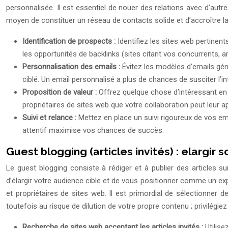
personnalisée. Il est essentiel de nouer des relations avec d’autr
moyen de constituer un réseau de contacts solide et d’accroître la 
Identification de prospects :
Identifiez les sites web pertinen
les opportunités de backlinks (sites citant vos concurrents, a
Personnalisation des emails :
Évitez les modèles d’emails gé
ciblé. Un email personnalisé a plus de chances de susciter l’in
Proposition de valeur :
Offrez quelque chose d’intéressant en é
propriétaires de sites web que votre collaboration peut leur a
Suivi et relance :
Mettez en place un suivi rigoureux de vos ema
attentif maximise vos chances de succès.
Guest blogging (articles invités) : elargir
Le guest blogging consiste à rédiger et à publier des articles s
d’élargir votre audience cible et de vous positionner comme un ex
et propriétaires de sites web. Il est primordial de sélectionner d
toutefois au risque de dilution de votre propre contenu ; privilégiez
Recherche de sites web acceptant les articles invités :
Utilise